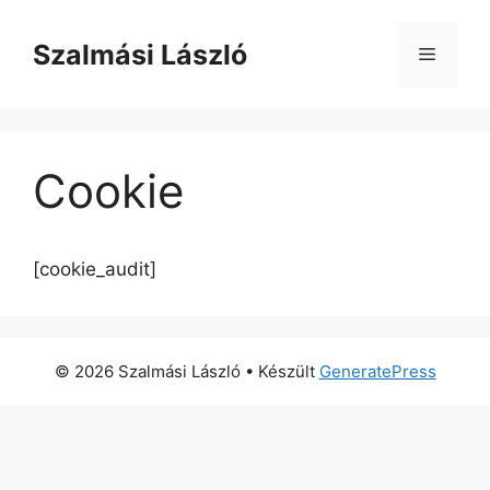
Kilépés
a
Szalmási László
Menü
tartalomba
Cookie
[cookie_audit]
© 2026 Szalmási László
• Készült
GeneratePress